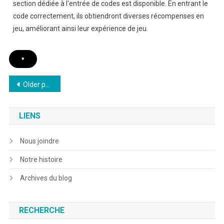
section dédiée à l'entrée de codes est disponible. En entrant le
code correctement, ils obtiendront diverses récompenses en
jeu, améliorant ainsi leur expérience de jeu.
▾
Posts
Older posts
navigation
LIENS
Nous joindre
Notre histoire
Archives du blog
RECHERCHE