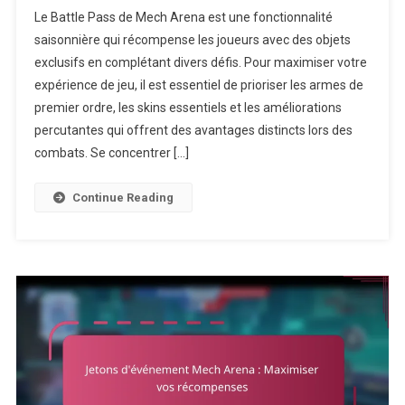
Mech
Le Battle Pass de Mech Arena est une fonctionnalité
Arena
saisonnière qui récompense les joueurs avec des objets
Battle
exclusifs en complétant divers défis. Pour maximiser votre
Pass
expérience de jeu, il est essentiel de prioriser les armes de
:
Meilleurs
premier ordre, les skins essentiels et les améliorations
Objets
percutantes qui offrent des avantages distincts lors des
À
combats. Se concentrer […]
Prioriser
Continue Reading