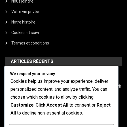
Nous joindre
Votre vie privée
Notre histoire
Cookies et suivi
Termes et conditions
ARTICLES RÉCENTS
We respect your privacy
Mech Arena Battle Pass : Stratégies pour les retardataires
Cookies help us improve your experience, deliver
Mech Arena Caisses : Types, Contenus et Astuces pour Ouvrir
personalized content, and analyze traffic. You can
Mech Arena Battle Pass : Meilleurs objets à prioriser
choose which cookies to allow by clicking
Customize
. Click
Accept All
to consent or
Reject
Jetons d’événement Mech Arena : Maximiser vos
All
to decline non-essential cookies.
récompenses
Mech Arena Battle Pass : Comparaison des récompenses