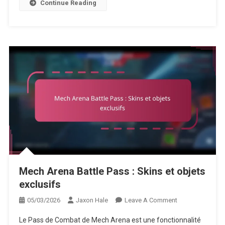
Continue Reading
Mech Arena Battle Pass : Skins et objets
exclusifs
On
05/03/2026
Jaxon Hale
Leave A Comment
Mech
Le Pass de Combat de Mech Arena est une fonctionnalité
Arena