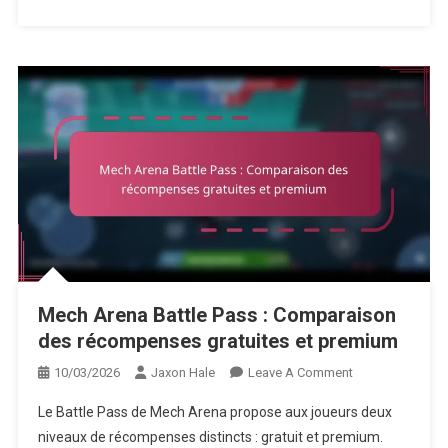
Mech Arena Battle Pass : Comparaison
des récompenses gratuites et premium
On
10/03/2026
Jaxon Hale
Leave A Comment
Mech
Le Battle Pass de Mech Arena propose aux joueurs deux
Arena
niveaux de récompenses distincts : gratuit et premium.
Battle