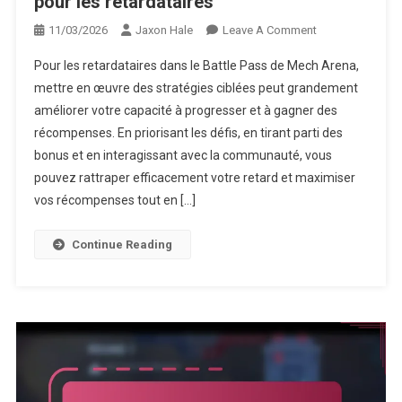
pour les retardataires
On
11/03/2026
Jaxon Hale
Leave A Comment
Mech
Pour les retardataires dans le Battle Pass de Mech Arena,
Arena
mettre en œuvre des stratégies ciblées peut grandement
Battle
améliorer votre capacité à progresser et à gagner des
Pass
récompenses. En priorisant les défis, en tirant parti des
:
Stratégies
bonus et en interagissant avec la communauté, vous
Pour
pouvez rattraper efficacement votre retard et maximiser
Les
vos récompenses tout en […]
Retardataires
Continue Reading