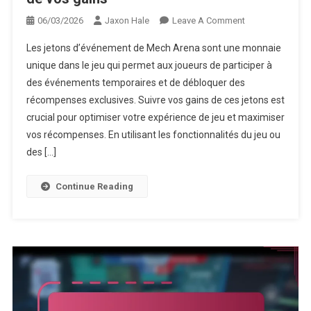
On
06/03/2026
Jaxon Hale
Leave A Comment
Jetons
Les jetons d’événement de Mech Arena sont une monnaie
D’événement
unique dans le jeu qui permet aux joueurs de participer à
Mech
des événements temporaires et de débloquer des
Arena
récompenses exclusives. Suivre vos gains de ces jetons est
:
Suivi
crucial pour optimiser votre expérience de jeu et maximiser
De
vos récompenses. En utilisant les fonctionnalités du jeu ou
Vos
des […]
Gains
Continue Reading