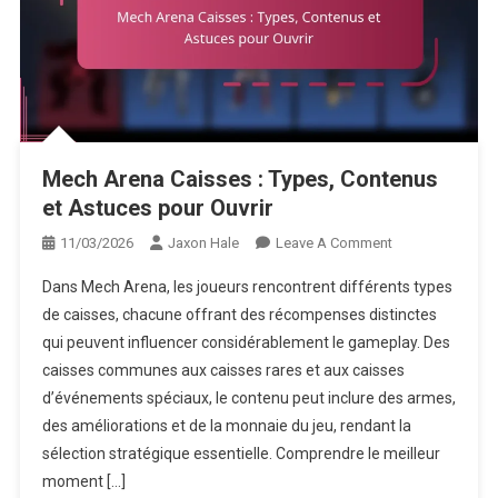
Mech Arena Caisses : Types, Contenus
et Astuces pour Ouvrir
On
11/03/2026
Jaxon Hale
Leave A Comment
Mech
Dans Mech Arena, les joueurs rencontrent différents types
Arena
de caisses, chacune offrant des récompenses distinctes
Caisses
qui peuvent influencer considérablement le gameplay. Des
:
caisses communes aux caisses rares et aux caisses
Types,
Contenus
d’événements spéciaux, le contenu peut inclure des armes,
Et
des améliorations et de la monnaie du jeu, rendant la
Astuces
sélection stratégique essentielle. Comprendre le meilleur
Pour
moment […]
Ouvrir