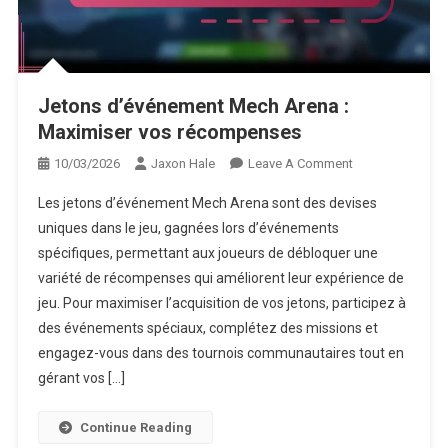
Jetons d’événement Mech Arena :
Maximiser vos récompenses
On
10/03/2026
Jaxon Hale
Leave A Comment
Jetons
Les jetons d’événement Mech Arena sont des devises
D’événement
uniques dans le jeu, gagnées lors d’événements
Mech
spécifiques, permettant aux joueurs de débloquer une
Arena
variété de récompenses qui améliorent leur expérience de
:
Maximiser
jeu. Pour maximiser l’acquisition de vos jetons, participez à
Vos
des événements spéciaux, complétez des missions et
Récompenses
engagez-vous dans des tournois communautaires tout en
gérant vos […]
Continue Reading