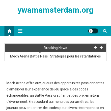
Skip
ywamamsterdam.org
to
content
Mech Arena Battle Pass : Comparaison des récompenses
Breaking News
gratuites et premium
Mech Arena Battle Pass : Stratégies pour les retardataires
Mech Arena Caisses : Types, Contenus et Astuces pour Ouvrir
Mech Arena Battle Pass : Meilleurs objets à prioriser
Mech Arena offre aux joueurs des opportunités passionnantes
Jetons d’événement Mech Arena : Maximiser vos récompenses
d'améliorer leur expérience de jeu grâce à des codes
échangeables, un Battle Pass gratifiant et des prix en jetons
Mech Arena Battle Pass : Comparaison des récompenses
d'événement. En accédant au menu des paramètres, les
gratuites et premium
joueurs peuvent entrer des codes pour divers récompenses en
Mech Arena Battle Pass : Stratégies pour les retardataires