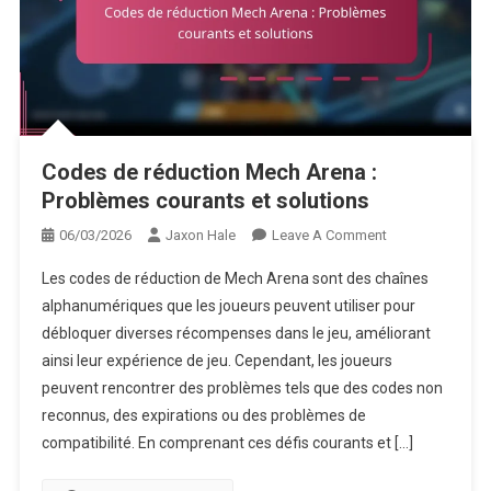
Codes de réduction Mech Arena :
Problèmes courants et solutions
On
06/03/2026
Jaxon Hale
Leave A Comment
Codes
Les codes de réduction de Mech Arena sont des chaînes
De
alphanumériques que les joueurs peuvent utiliser pour
Réduction
débloquer diverses récompenses dans le jeu, améliorant
Mech
ainsi leur expérience de jeu. Cependant, les joueurs
Arena
:
peuvent rencontrer des problèmes tels que des codes non
Problèmes
reconnus, des expirations ou des problèmes de
Courants
compatibilité. En comprenant ces défis courants et […]
Et
Solutions