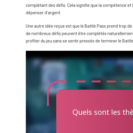
complétant des défis. Cela signifie que la compétence e
dépenser d’argent.
Une autre idée reçue est que le Battle Pass prend trop de 
de nombreux défis peuvent être complétés naturellement l
profiter du jeu sans se sentir pressés de terminer le Battl