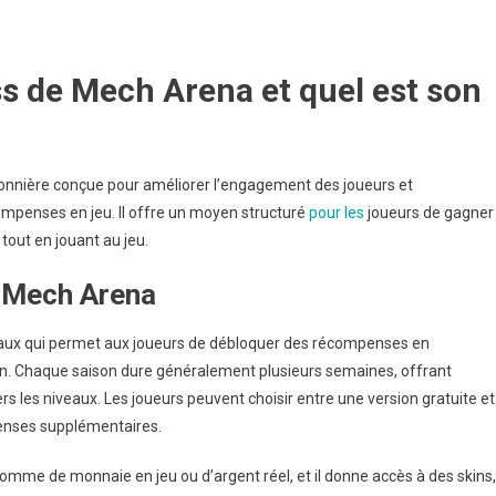
ements
niers
ss de Mech Arena et quel est son
sonnière conçue pour améliorer l’engagement des joueurs et
compenses en jeu. Il offre un moyen structuré
pour les
joueurs de gagner
tout en jouant au jeu.
s Mech Arena
eaux qui permet aux joueurs de débloquer des récompenses en
son. Chaque saison dure généralement plusieurs semaines, offrant
 les niveaux. Les joueurs peuvent choisir entre une version gratuite et
enses supplémentaires.
mme de monnaie en jeu ou d’argent réel, et il donne accès à des skins,