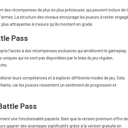
nt des récompenses de plus en plus précieuses, qui peuvent inclure de l
’armes. La structure des niveaux encourage les joueurs à rester engag
t plus attrayantes à mesure qu’ils montent en grade.
ttle Pass
ompris l’accès à des récompenses exclusives qui améliorent le gameplay.
uniques qui ne sont pas disponibles par le biais du jeu régulier,
chs.
méliorer leurs compétences et à explorer différents modes de jeu. Cela
fiante, car les joueurs ressentent un sentiment de progression et
Battle Pass
ement une fonctionnalité payante. Bien que la version premium offre d
s gagner des avantages significatifs grâce à la version gratuite en