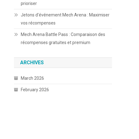
prioriser
Jetons d’événement Mech Arena : Maximiser
vos récompenses
Mech Arena Battle Pass : Comparaison des
récompenses gratuites et premium
ARCHIVES
March 2026
February 2026